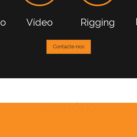
ão
Vídeo
Rigging
Contacte-nos
PORTFÓLIO