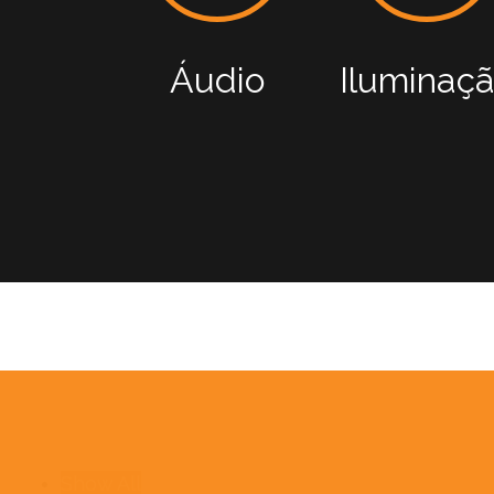
Áudio
Iluminaç
Show All