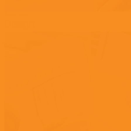
Zoom
View
Design