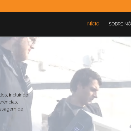
INÍCIO
SOBRE N
os, incluindo
erências,
passagem de